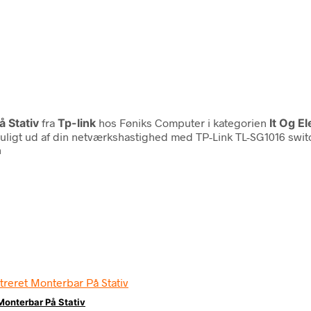
å Stativ
fra
Tp-link
hos Føniks Computer i kategorien
It Og E
uligt ud af din netværkshastighed med TP-Link TL-SG1016 switc
n
Monterbar På Stativ