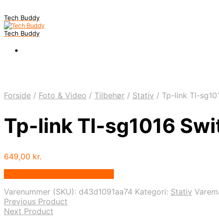
Tech Buddy
Tech Buddy
Forside
/
Foto & Video
/
Tilbehør
/
Stativ
/
Tp-link Tl-sg10
Tp-link Tl-sg1016 Swi
649,00
kr.
Bedste pris hos Fcomputer.dk
Varenummer (SKU):
d43d1091aa74
Kategori:
Stativ
Varem
Previous Product
Next Product