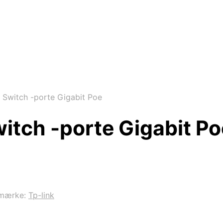
 Switch -porte Gigabit Poe
itch -porte Gigabit Po
mærke:
Tp-link