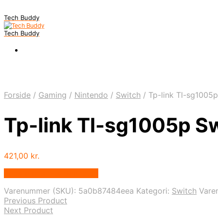
Tech Buddy
Tech Buddy
Forside
/
Gaming
/
Nintendo
/
Switch
/
Tp-link Tl-sg1005p
Tp-link Tl-sg1005p Sw
421,00
kr.
Bedste pris hos Geekd.dk
Varenummer (SKU):
5a0b87484eea
Kategori:
Switch
Vare
Previous Product
Next Product