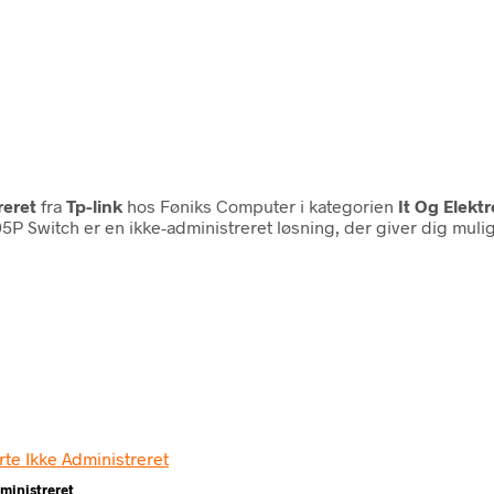
reret
fra
Tp-link
hos Føniks Computer i kategorien
It Og Elek
P Switch er en ikke-administreret løsning, der giver dig muli
ministreret