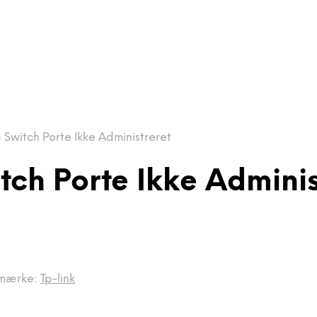
p Switch Porte Ikke Administreret
itch Porte Ikke Adminis
mærke:
Tp-link