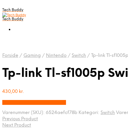
Tech Buddy
Tech Buddy
Forside
/
Gaming
/
Nintendo
/
Switch
/
Tp-link Tl-sf1005
Tp-link Tl-sf1005p Sw
430,00
kr.
Bedste pris hos Fcomputer.dk
Varenummer (SKU):
6524aefcf78b
Kategori:
Switch
Vare
Previous Product
Next Product