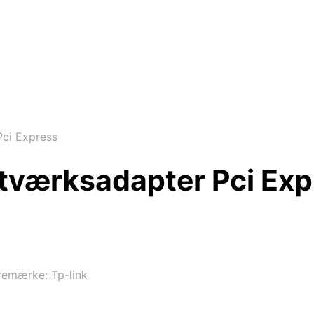
Pci Express
etværksadapter Pci Exp
remærke:
Tp-link