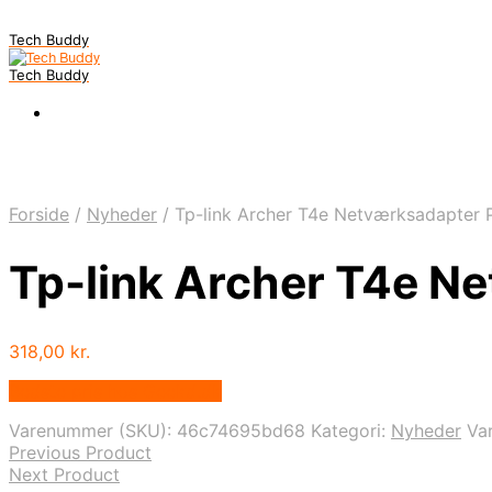
Tech Buddy
Tech Buddy
Forside
/
Nyheder
/
Tp-link Archer T4e Netværksadapter 
Tp-link Archer T4e N
318,00
kr.
Bedste pris hos Geekd.dk
Varenummer (SKU):
46c74695bd68
Kategori:
Nyheder
Va
Previous Product
Next Product