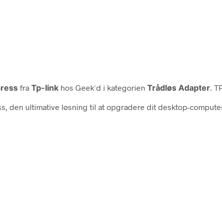
press
fra
Tp-link
hos Geek´d i kategorien
Trådløs Adapter
. T
, den ultimative løsning til at opgradere dit desktop-comput