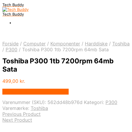
Tech Buddy
Tech Buddy
Forside
/
Computer
/
Komponenter
/
Harddiske
/
Toshiba
/
P300
/
Toshiba P300 1tb 7200rpm 64mb Sata
Toshiba P300 1tb 7200rpm 64mb
Sata
499,00
kr.
Bedste pris hos Fcomputer.dk
Varenummer (SKU):
562dd48b976d
Kategori:
P300
Varemærke:
Toshiba
Previous Product
Next Product