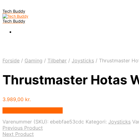
Tech Buddy
Tech Buddy
Forside
/
Gaming
/
Tilbehør
/
Joysticks
/
Thrustmaster Ho
Thrustmaster Hotas W
3.989,00
kr.
Bedste pris hos Geekd.dk
Varenummer (SKU):
ebebfae53cdc
Kategori:
Joysticks
Va
Previous Product
Next Product