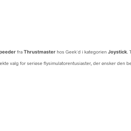
Speeder
fra
Thrustmaster
hos Geek´d i kategorien
Joystick
.
kte valg for seriøse flysimulatorentusiaster, der ønsker den