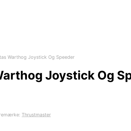
tas Warthog Joystick Og Speeder
arthog Joystick Og S
remærke:
Thrustmaster