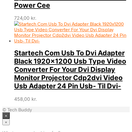
Power Cee
724,00
kr.
Startech Com Usb To Dvi Adapter
Black 1920×1200 Usb Type Video
Converter For Your Dvi Display
Monitor Projector Cdp2dvi Video
Usb Adapter 24 Pin Usb- Til Dvi-
458,00
kr.
© Tech Buddy
×
×