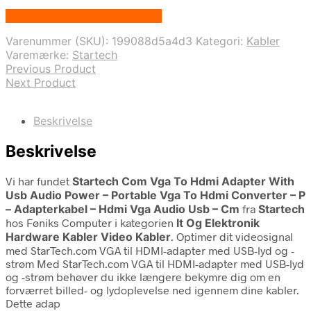
Bedste pris hos Fcomputer.dk
Varenummer (SKU):
199088d5a4d3
Kategori:
Kabler
Varemærke:
Startech
Previous Product
Next Product
Beskrivelse
Beskrivelse
Vi har fundet
Startech Com Vga To Hdmi Adapter With
Usb Audio Power – Portable Vga To Hdmi Converter – P
– Adapterkabel – Hdmi Vga Audio Usb – Cm
fra
Startech
hos Føniks Computer i kategorien
It Og Elektronik
Hardware Kabler Video Kabler
. Optimer dit videosignal
med StarTech.com VGA til HDMI-adapter med USB-lyd og -
strøm Med StarTech.com VGA til HDMI-adapter med USB-lyd
og -strøm behøver du ikke længere bekymre dig om en
forværret billed- og lydoplevelse ned igennem dine kabler.
Dette adap