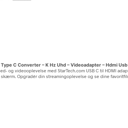
 Type C Converter – K Hz Uhd – Videoadapter – Hdmi Usb
illed- og videooplevelse med StarTech.com USB C til HDMI ada
re skærm. Opgradér din streamingoplevelse og se dine favoritfi