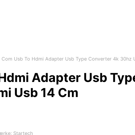
 Com Usb To Hdmi Adapter Usb Type Converter 4k 30hz 
Hdmi Adapter Usb Typ
mi Usb 14 Cm
ærke:
Startech