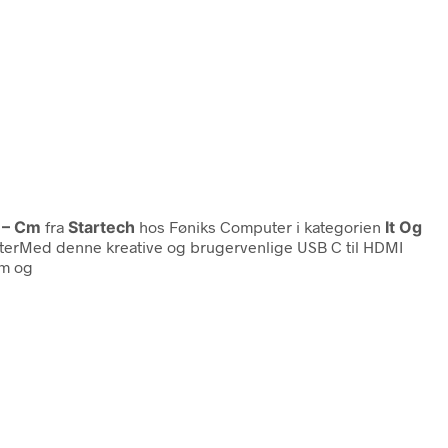
 – Cm
fra
Startech
hos Føniks Computer i kategorien
It Og
pterMed denne kreative og brugervenlige USB C til HDMI
lm og