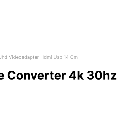
Uhd Videoadapter Hdmi Usb 14 Cm
e Converter 4k 30hz