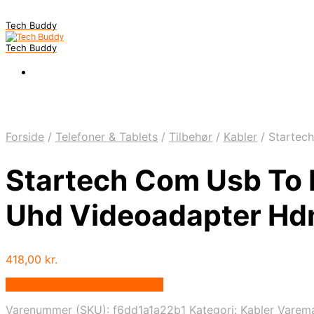
Tech Buddy
Tech Buddy
Forside
/
Telefoner & Tablets
/
Tilbehør
/
Kabler
/
Startech
Startech Com Usb To 
Uhd Videoadapter Hd
418,00
kr.
Bedste pris hos Fcomputer.dk
Varenummer (SKU):
f6dd1a1a22b1
Kategori:
Kabler
Varem