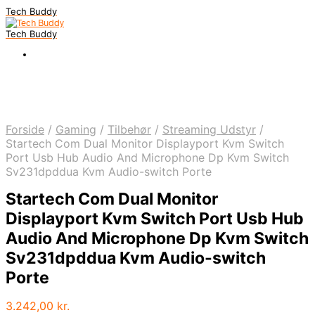
Tech Buddy
Tech Buddy
Forside
/
Gaming
/
Tilbehør
/
Streaming Udstyr
/
Startech Com Dual Monitor Displayport Kvm Switch
Port Usb Hub Audio And Microphone Dp Kvm Switch
Sv231dpddua Kvm Audio-switch Porte
Startech Com Dual Monitor
Displayport Kvm Switch Port Usb Hub
Audio And Microphone Dp Kvm Switch
Sv231dpddua Kvm Audio-switch
Porte
3.242,00
kr.