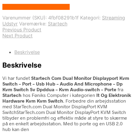
Bedste pris hos Fcomputer.dk
Varenummer (SKU):
4fbf08291b1f
Kategori:
Streaming
Udstyr
Varemærke:
Startech
Previous Product
Next Product
Beskrivelse
Beskrivelse
Vi har fundet
Startech Com Dual Monitor Displayport Kvm
Switch – Port – Usb Hub – Audio And Microphone – Dp
Kvm Switch Sv Dpddua – Kvm Audio-switch – Porte
fra
Startech
hos Føniks Computer i kategorien
It Og Elektronik
Hardware Kvm Kvm Switch
. Forbedre din arbejdsstation
med StarTech.com Dual Monitor DisplayPort KVM
SwitchStarTech.com Dual Monitor DisplayPort KVM Switch
tilbyder en problemfri og effektiv måde at styre to skærme
på en enkelt arbejdsstation. Med to porte og en USB 2.0
hub kan den