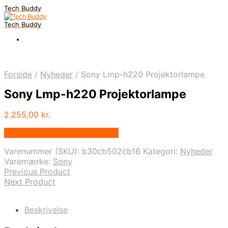
Tech Buddy
Tech Buddy
Forside
/
Nyheder
/
Sony Lmp-h220 Projektorlampe
Sony Lmp-h220 Projektorlampe
2.255,00
kr.
Bedste pris hos Fcomputer.dk
Varenummer (SKU):
b30cb502cb16
Kategori:
Nyheder
Varemærke:
Sony
Previous Product
Next Product
Beskrivelse