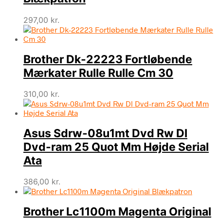
297,00
kr.
Brother Dk-22223 Fortløbende
Mærkater Rulle Rulle Cm 30
310,00
kr.
Asus Sdrw-08u1mt Dvd Rw Dl
Dvd-ram 25 Quot Mm Højde Serial
Ata
386,00
kr.
Brother Lc1100m Magenta Original