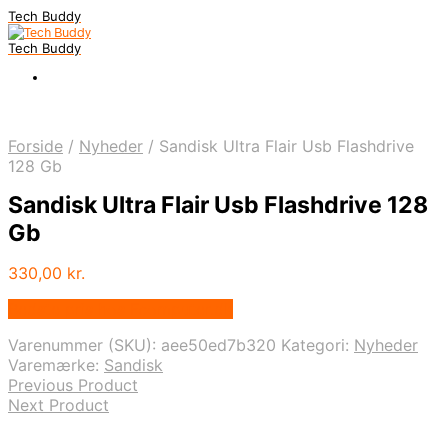
Tech Buddy
Tech Buddy
Forside
/
Nyheder
/
Sandisk Ultra Flair Usb Flashdrive
128 Gb
Sandisk Ultra Flair Usb Flashdrive 128
Gb
330,00
kr.
Bedste pris hos Fcomputer.dk
Varenummer (SKU):
aee50ed7b320
Kategori:
Nyheder
Varemærke:
Sandisk
Previous Product
Next Product