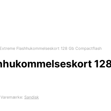
Extreme Flashhukommelseskort 128 Gb Compactflash
shhukommelseskort 12
Varemærke:
Sandisk