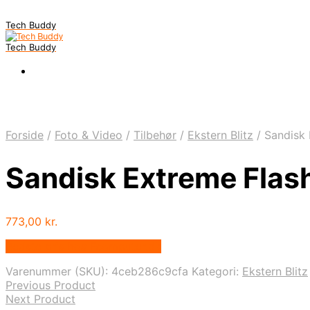
Tech Buddy
Tech Buddy
Forside
/
Foto & Video
/
Tilbehør
/
Ekstern Blitz
/
Sandisk 
Sandisk Extreme Fla
773,00
kr.
Bedste pris hos Fcomputer.dk
Varenummer (SKU):
4ceb286c9cfa
Kategori:
Ekstern Blitz
Previous Product
Next Product