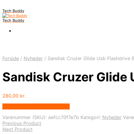
Tech Buddy
Tech Buddy
Forside
/
Nyheder
/
Sandisk Cruzer Glide Usb Flashdrive 
Sandisk Cruzer Glide 
280,00
kr.
Bedste pris hos Fcomputer.dk
Varenummer (SKU):
aefcc70f7e7b
Kategori:
Nyheder
Var
Previous Product
Next Product