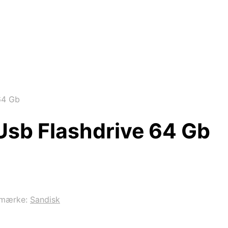
64 Gb
Usb Flashdrive 64 Gb
emærke:
Sandisk