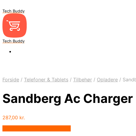
Tech Buddy
Tech Buddy
Forside
/
Telefoner & Tablets
/
Tilbehør
/
Opladere
/
Sandb
Sandberg Ac Charger 
287,00
kr.
Bedste pris hos Fcomputer.dk