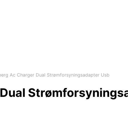
erg Ac Charger Dual Strømforsyningsadapter Usb
Dual Strømforsynings