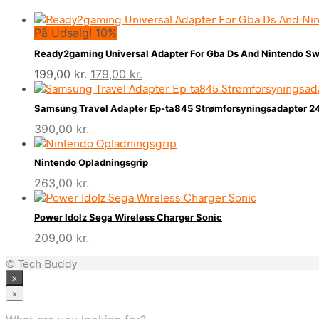
På Udsalg! 10%
Ready2gaming Universal Adapter For Gba Ds And Nintendo Sw
Den
Den
199,00
kr.
179,00
kr.
oprindelige
aktuelle
pris
pris
Samsung Travel Adapter Ep-ta845 Strømforsyningsadapter 24
var:
er:
390,00
kr.
199,00 kr..
179,00 kr..
Nintendo Opladningsgrip
263,00
kr.
Power Idolz Sega Wireless Charger Sonic
209,00
kr.
© Tech Buddy
×
×