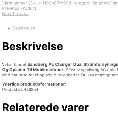
Varenummer (SKU):
1196b87fb50d
Kategori:
Opladere
Va
Previous Product
Next Product
Beskrivelse
Beskrivelse
Vi har fundet
Sandberg Ac Charger Dual Strømforsynings
Og Oplader Til Mobiltelefoner
. Effektiv og alsidig AC-opl
altid har brug for at oplade dine enheder. Du kan nemt opla
Yderlige produktinformationer:
Produkt id: 488354
Relaterede varer