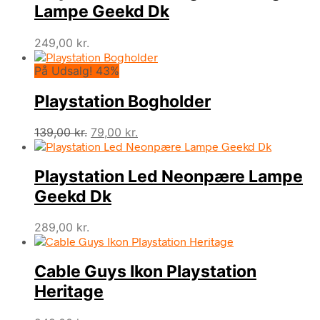
Lampe Geekd Dk
249,00
kr.
På Udsalg! 43%
Playstation Bogholder
Den
Den
139,00
kr.
79,00
kr.
oprindelige
aktuelle
pris
pris
Playstation Led Neonpære Lampe
var:
er:
139,00 kr..
79,00 kr..
Geekd Dk
289,00
kr.
Cable Guys Ikon Playstation
Heritage