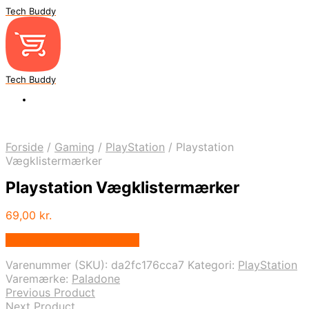
Tech Buddy
Tech Buddy
Forside
/
Gaming
/
PlayStation
/
Playstation
Vægklistermærker
Playstation Vægklistermærker
69,00
kr.
Bedste pris hos Geekd.dk
Varenummer (SKU):
da2fc176cca7
Kategori:
PlayStation
Varemærke:
Paladone
Previous Product
Next Product