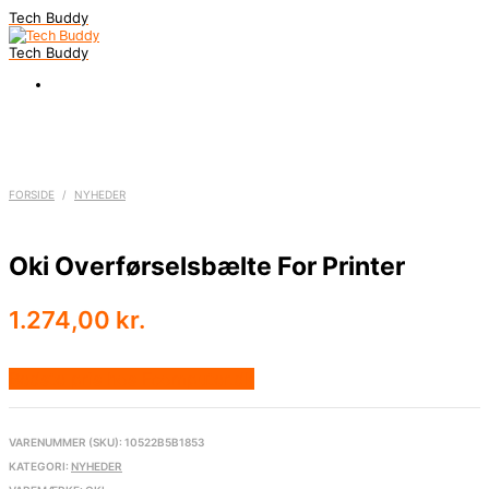
Tech Buddy
Tech Buddy
FORSIDE
/
NYHEDER
Oki Overførselsbælte For Printer
1.274,00
kr.
Bedste pris hos Fcomputer.dk
VARENUMMER (SKU):
10522B5B1853
KATEGORI:
NYHEDER