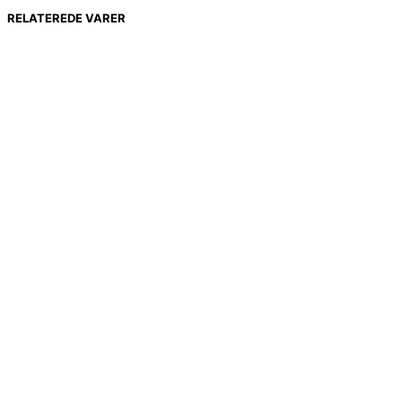
RELATEREDE VARER
334,00
kr.
874,00
kr.
294,00
kr.