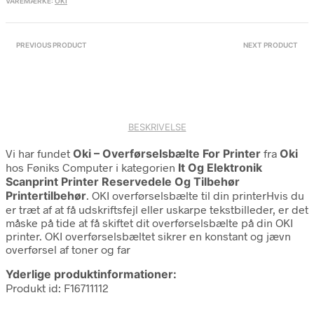
VAREMÆRKE:
OKI
PREVIOUS PRODUCT
NEXT PRODUCT
BESKRIVELSE
Vi har fundet
Oki – Overførselsbælte For Printer
fra
Oki
hos Føniks Computer i kategorien
It Og Elektronik
Scanprint Printer Reservedele Og Tilbehør
Printertilbehør
. OKI overførselsbælte til din printerHvis du
er træt af at få udskriftsfejl eller uskarpe tekstbilleder, er det
måske på tide at få skiftet dit overførselsbælte på din OKI
printer. OKI overførselsbæltet sikrer en konstant og jævn
overførsel af toner og far
Yderlige produktinformationer:
Produkt id: F16711112