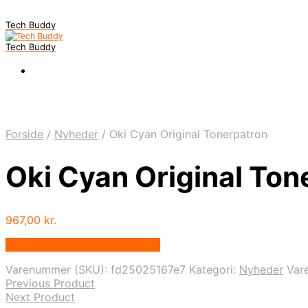
Tech Buddy
Tech Buddy
Forside
/
Nyheder
/
Oki Cyan Original Tonerpatron
Oki Cyan Original Ton
967,00
kr.
Bedste pris hos Fcomputer.dk
Varenummer (SKU):
fd25025167e7
Kategori:
Nyheder
Var
Previous Product
Next Product