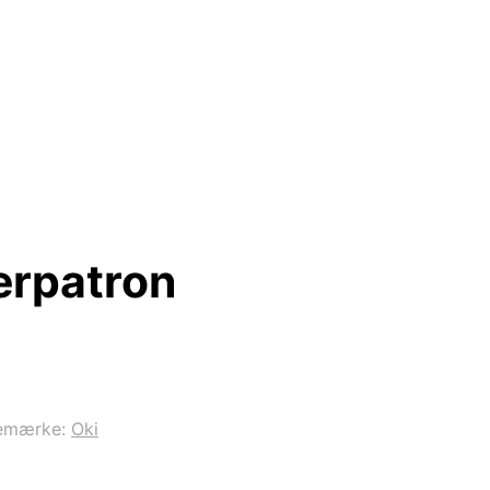
erpatron
emærke:
Oki