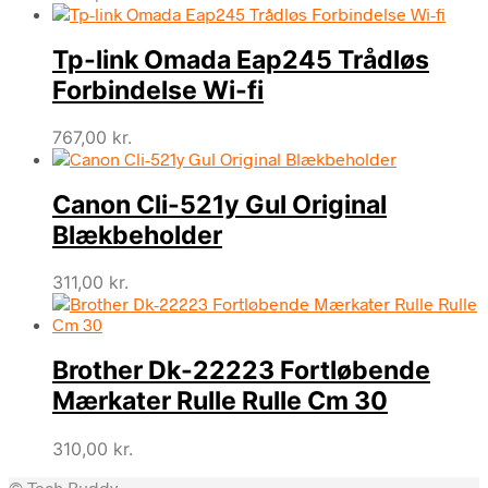
Tp-link Omada Eap245 Trådløs
Forbindelse Wi-fi
767,00
kr.
Canon Cli-521y Gul Original
Blækbeholder
311,00
kr.
Brother Dk-22223 Fortløbende
Mærkater Rulle Rulle Cm 30
310,00
kr.
© Tech Buddy