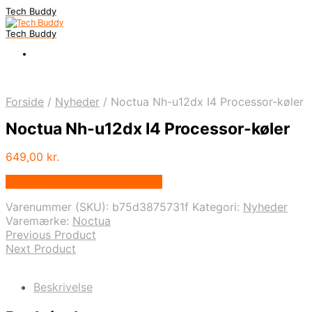
Tech Buddy
Tech Buddy
Forside
/
Nyheder
/
Noctua Nh-u12dx I4 Processor-køler
Noctua Nh-u12dx I4 Processor-køler
649,00
kr.
Bedste pris hos Fcomputer.dk
Varenummer (SKU):
b75d3875731f
Kategori:
Nyheder
Varemærke:
Noctua
Previous Product
Next Product
Beskrivelse