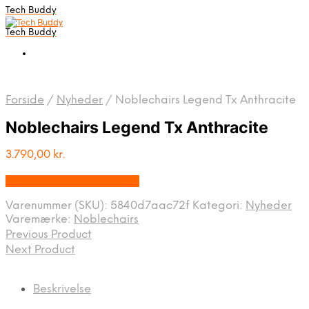
Tech Buddy
Tech Buddy
Forside
/
Nyheder
/
Noblechairs Legend Tx Anthracite
Noblechairs Legend Tx Anthracite
3.790,00
kr.
Bedste pris hos Geekd.dk
Varenummer (SKU):
5840d7aac72f
Kategori:
Nyheder
Varemærke:
Noblechairs
Previous Product
Next Product
Beskrivelse