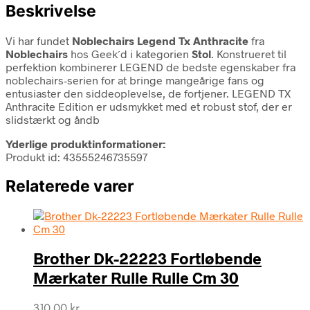
Beskrivelse
Vi har fundet
Noblechairs Legend Tx Anthracite
fra
Noblechairs
hos Geek´d i kategorien
Stol
. Konstrueret til
perfektion kombinerer LEGEND de bedste egenskaber fra
noblechairs-serien for at bringe mangeårige fans og
entusiaster den siddeoplevelse, de fortjener. LEGEND TX
Anthracite Edition er udsmykket med et robust stof, der er
slidstærkt og åndb
Yderlige produktinformationer:
Produkt id: 43555246735597
Relaterede varer
Brother Dk-22223 Fortløbende
Mærkater Rulle Rulle Cm 30
310,00
kr.