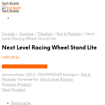
Tech Buddy
Tech Buddy
Forside
/
Gaming
/
Tilbehør
/
Rat & Pedaler
/
Next
Level Racing Wheel Stand Lite
Next Level Racing Wheel Stand Lite
1.451,00
kr.
Bedste pris hos Geekd.dk
Varenummer (SKU):
f3f6f15903d5
Kategori:
Rat &
Pedaler
Varemærke:
Next Level Racing
Previous Product
Next Product
Beskrivelse