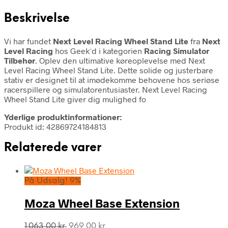
Beskrivelse
Vi har fundet
Next Level Racing Wheel Stand Lite
fra
Next
Level Racing
hos Geek´d i kategorien
Racing Simulator
Tilbehør
. Oplev den ultimative køreoplevelse med Next
Level Racing Wheel Stand Lite. Dette solide og justerbare
stativ er designet til at imødekomme behovene hos seriøse
racerspillere og simulatorentusiaster. Next Level Racing
Wheel Stand Lite giver dig mulighed fo
Yderlige produktinformationer:
Produkt id: 42869724184813
Relaterede varer
På Udsalg! 9%
Moza Wheel Base Extension
Den
Den
1.063,00
kr.
969,00
kr.