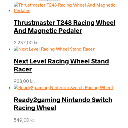
oprindelige
aktuelle
pris
pris
var:
er:
Thrustmaster T248 Racing Wheel
1.063,00 kr..
969,00 kr..
And Magnetic Pedaler
2.237,00
kr.
Next Level Racing Wheel Stand
Racer
928,00
kr.
Ready2gaming Nintendo Switch
Racing Wheel
549,00
kr.