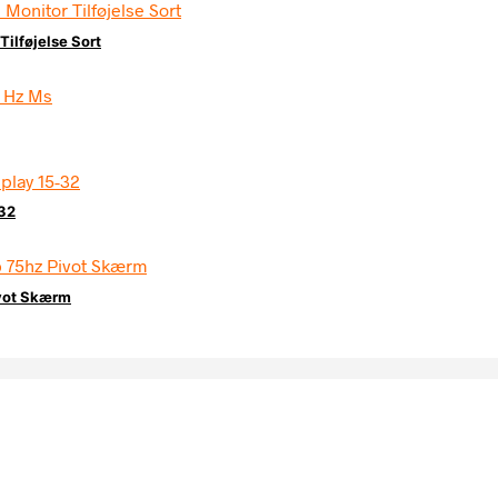
Tilføjelse Sort
-32
ivot Skærm