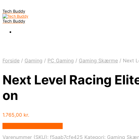
Tech Buddy
Tech Buddy
Forside
/
Gaming
/
PC Gaming
/
Gaming Skærme
/
Next L
Next Level Racing Eli
on
1.765,00
kr.
Bedste pris hos Geekd.dk
Varenummer (SKU):
f5aab7cfe425
Kategori:
Gaming Skæ