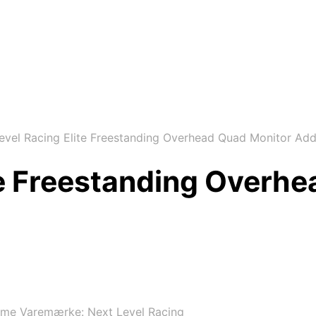
evel Racing Elite Freestanding Overhead Quad Monitor Ad
te Freestanding Overh
rme
Varemærke:
Next Level Racing