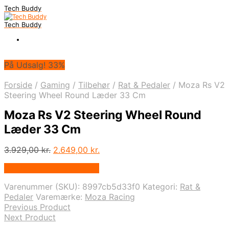
Tech Buddy
Tech Buddy
På Udsalg! 33%
Forside
/
Gaming
/
Tilbehør
/
Rat & Pedaler
/
Moza Rs V2
Steering Wheel Round Læder 33 Cm
Moza Rs V2 Steering Wheel Round
Læder 33 Cm
Den
Den
3.929,00
kr.
2.649,00
kr.
oprindelige
aktuelle
På Udsalg hos Geekd.dk
pris
pris
var:
er:
Varenummer (SKU):
8997cb5d33f0
Kategori:
Rat &
3.929,00 kr..
2.649,00 kr..
Pedaler
Varemærke:
Moza Racing
Previous Product
Next Product