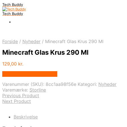
Tech Buddy
Tech Buddy
Forside
/
Nyheder
/
Minecraft Glas Krus 290 Ml
Minecraft Glas Krus 290 Ml
129,00
kr.
Bedste pris hos Geekd.dk
Varenummer (SKU):
8cc1aa98f56e
Kategori:
Nyheder
Varemærke:
Storline
Previous Product
Next Product
Beskrivelse