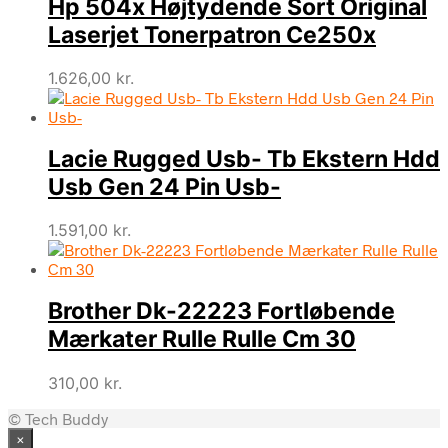
Hp 504x Højtydende Sort Original
Laserjet Tonerpatron Ce250x
1.626,00
kr.
Lacie Rugged Usb- Tb Ekstern Hdd
Usb Gen 24 Pin Usb-
1.591,00
kr.
Brother Dk-22223 Fortløbende
Mærkater Rulle Rulle Cm 30
310,00
kr.
© Tech Buddy
×