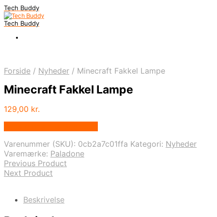
Tech Buddy
Tech Buddy
Forside
/
Nyheder
/
Minecraft Fakkel Lampe
Minecraft Fakkel Lampe
129,00
kr.
Bedste pris hos Geekd.dk
Varenummer (SKU):
0cb2a7c01ffa
Kategori:
Nyheder
Varemærke:
Paladone
Previous Product
Next Product
Beskrivelse