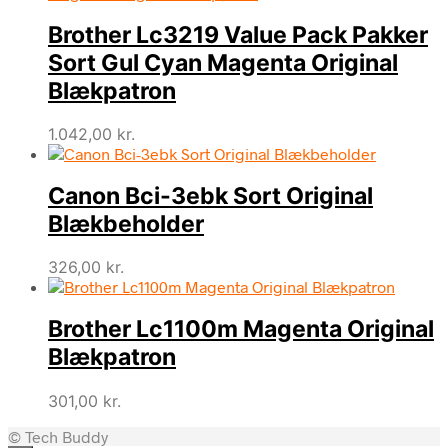
Brother Lc3219 Value Pack Pakker
Sort Gul Cyan Magenta Original
Blækpatron
1.042,00
kr.
Canon Bci-3ebk Sort Original
Blækbeholder
326,00
kr.
Brother Lc1100m Magenta Original
Blækpatron
301,00
kr.
© Tech Buddy