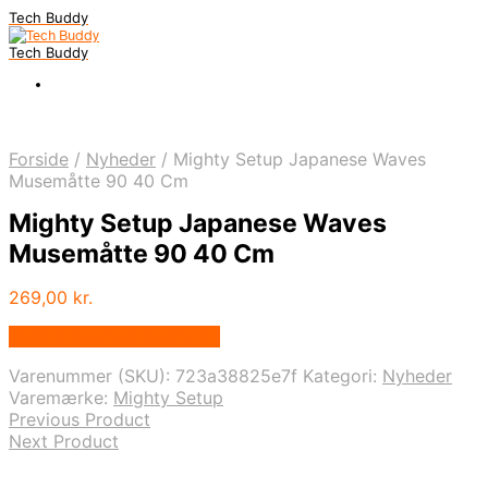
Tech Buddy
Tech Buddy
Forside
/
Nyheder
/
Mighty Setup Japanese Waves
Musemåtte 90 40 Cm
Mighty Setup Japanese Waves
Musemåtte 90 40 Cm
269,00
kr.
Bedste pris hos Geekd.dk
Varenummer (SKU):
723a38825e7f
Kategori:
Nyheder
Varemærke:
Mighty Setup
Previous Product
Next Product