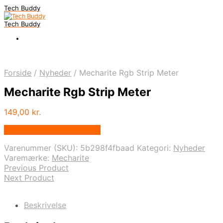
Tech Buddy
Tech Buddy
Forside
/
Nyheder
/
Mecharite Rgb Strip Meter
Mecharite Rgb Strip Meter
149,00
kr.
Bedste pris hos Geekd.dk
Varenummer (SKU):
5b298f4fbaad
Kategori:
Nyheder
Varemærke:
Mecharite
Previous Product
Next Product
Beskrivelse