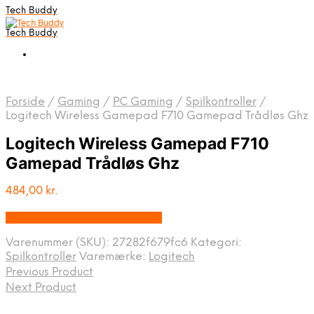
Tech Buddy
Tech Buddy
Forside
/
Gaming
/
PC Gaming
/
Spilkontroller
/
Logitech Wireless Gamepad F710 Gamepad Trådløs Ghz
Logitech Wireless Gamepad F710
Gamepad Trådløs Ghz
484,00
kr.
Bedste pris hos Fcomputer.dk
Varenummer (SKU):
27282f679fc6
Kategori:
Spilkontroller
Varemærke:
Logitech
Previous Product
Next Product