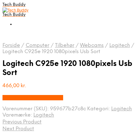
Tech Buddy
Tech Buddy
Forside
/
Computer
/
Tilbehør
/
Webcams
/
Logitech
/
Logitech C925e 1920 1080pixels Usb Sort
Logitech C925e 1920 1080pixels Usb
Sort
466,00
kr.
Bedste pris hos Geekd.dk
Varenummer (SKU):
959677b27c8c
Kategori:
Logitech
Varemærke:
Logitech
Previous Product
Next Product