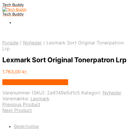
Tech Buddy
Tech Buddy
Forside
/
Nyheder
/
Lexmark Sort Original Tonerpatron
Lrp
Lexmark Sort Original Tonerpatron Lrp
1.763,00
kr.
Bedste pris hos Fcomputer.dk
Varenummer (SKU):
2a9749e5d1c5
Kategori:
Nyheder
Varemærke:
Lexmark
Previous Product
Next Product
Beskrivelse