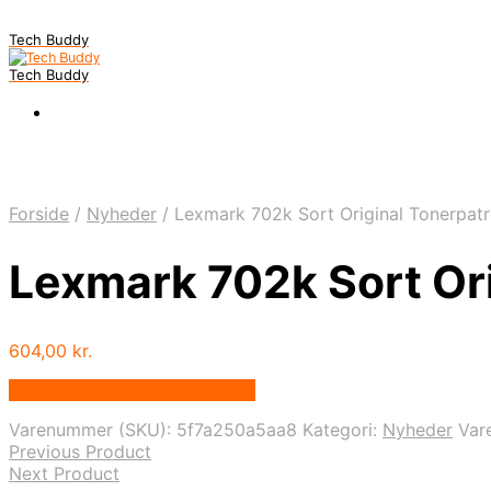
Tech Buddy
Tech Buddy
Forside
/
Nyheder
/
Lexmark 702k Sort Original Tonerpat
Lexmark 702k Sort Or
604,00
kr.
Bedste pris hos Fcomputer.dk
Varenummer (SKU):
5f7a250a5aa8
Kategori:
Nyheder
Var
Previous Product
Next Product