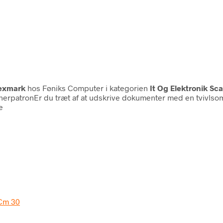
exmark
hos Føniks Computer i kategorien
It Og Elektronik S
nerpatronEr du træt af at udskrive dokumenter med en tvivlsom k
e