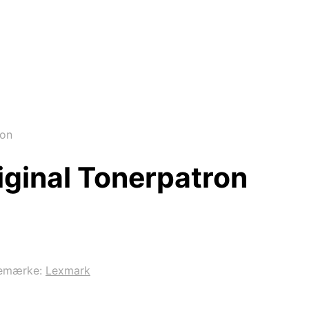
ron
iginal Tonerpatron
emærke:
Lexmark