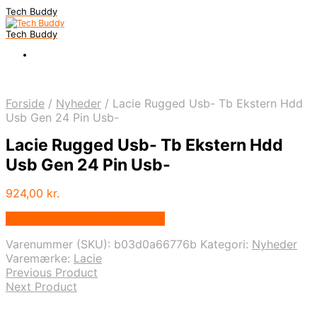
Tech Buddy
Tech Buddy
Forside
/
Nyheder
/
Lacie Rugged Usb- Tb Ekstern Hdd
Usb Gen 24 Pin Usb-
Lacie Rugged Usb- Tb Ekstern Hdd
Usb Gen 24 Pin Usb-
924,00
kr.
Bedste pris hos Fcomputer.dk
Varenummer (SKU):
b03d0a66776b
Kategori:
Nyheder
Varemærke:
Lacie
Previous Product
Next Product