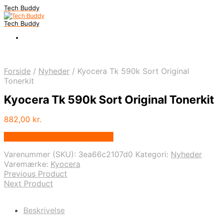
Tech Buddy
Tech Buddy
Forside
/
Nyheder
/
Kyocera Tk 590k Sort Original
Tonerkit
Kyocera Tk 590k Sort Original Tonerkit
882,00
kr.
Bedste pris hos Fcomputer.dk
Varenummer (SKU):
3ea66c2107d0
Kategori:
Nyheder
Varemærke:
Kyocera
Previous Product
Next Product
Beskrivelse