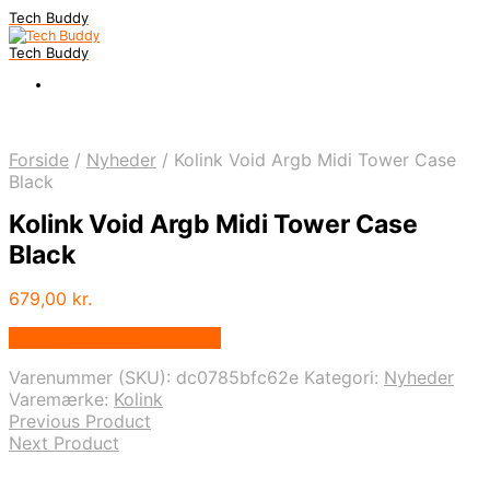
Tech Buddy
Tech Buddy
Forside
/
Nyheder
/
Kolink Void Argb Midi Tower Case
Black
Kolink Void Argb Midi Tower Case
Black
679,00
kr.
Bedste pris hos Geekd.dk
Varenummer (SKU):
dc0785bfc62e
Kategori:
Nyheder
Varemærke:
Kolink
Previous Product
Next Product