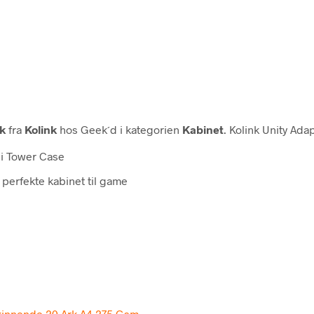
ck
fra
Kolink
hos Geek´d i kategorien
Kabinet
. Kolink Unity Ada
di Tower Case
 perfekte kabinet til game