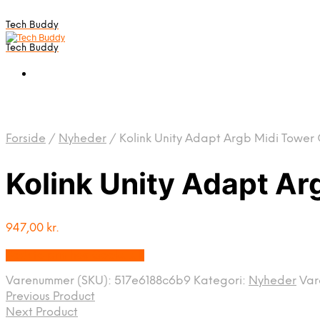
Tech Buddy
Tech Buddy
Forside
/
Nyheder
/
Kolink Unity Adapt Argb Midi Tower
Kolink Unity Adapt Ar
947,00
kr.
Bedste pris hos Geekd.dk
Varenummer (SKU):
517e6188c6b9
Kategori:
Nyheder
Va
Previous Product
Next Product