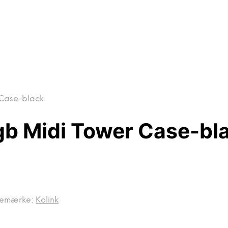
 Case-black
gb Midi Tower Case-bl
remærke:
Kolink