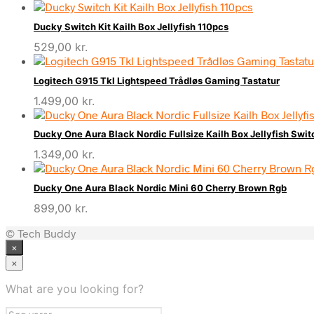
Ducky Switch Kit Kailh Box Jellyfish 110pcs
529,00
kr.
Logitech G915 Tkl Lightspeed Trådløs Gaming Tastatur
1.499,00
kr.
Ducky One Aura Black Nordic Fullsize Kailh Box Jellyfish Swit
1.349,00
kr.
Ducky One Aura Black Nordic Mini 60 Cherry Brown Rgb
899,00
kr.
© Tech Buddy
×
×
What are you looking for?