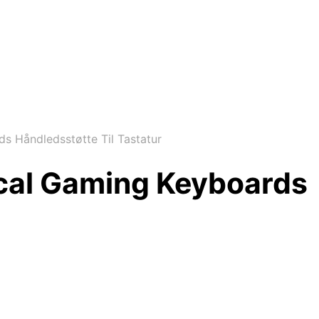
s Håndledsstøtte Til Tastatur
ical Gaming Keyboards