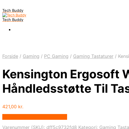
Tech Buddy
Tech Buddy
Forside
/
Gaming
/
PC Gaming
/
Gaming Tastaturer
/
Kensi
Kensington Ergosoft 
Håndledsstøtte Til Ta
421,00
kr.
Bedste pris hos Fcomputer.dk
Varenummer (SKU):
dff5c9732fd8
Kategori:
Gaming Tasta