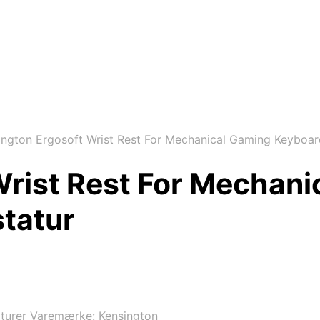
ngton Ergosoft Wrist Rest For Mechanical Gaming Keyboard
Wrist Rest For Mechan
statur
turer
Varemærke:
Kensington