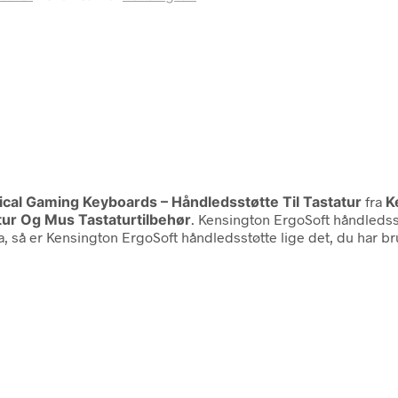
cal Gaming Keyboards – Håndledsstøtte Til Tastatur
fra
K
tur Og Mus Tastaturtilbehør
. Kensington ErgoSoft håndledss
 ja, så er Kensington ErgoSoft håndledsstøtte lige det, du har b