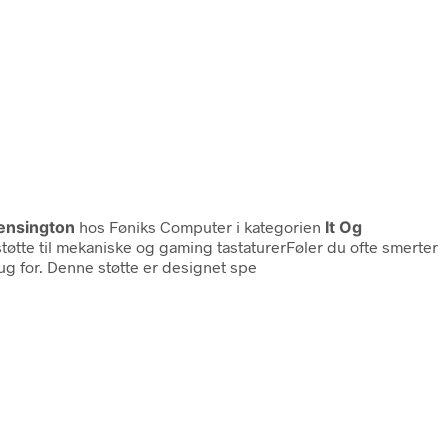
ensington
hos Føniks Computer i kategorien
It Og
tøtte til mekaniske og gaming tastaturerFøler du ofte smerter
rug for. Denne støtte er designet spe