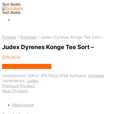
Tech Buddy
Tech Buddy
Forside
/
Nyheder
/
Judex Dyrenes Konge Tee Sort –
Judex Dyrenes Konge Tee Sort –
279,00
kr.
Bedste pris hos Geekd.dk
Varenummer (SKU):
8fb74d2c3fa8
Kategori:
Nyheder
Varemærke:
Judex
Previous Product
Next Product
Beskrivelse