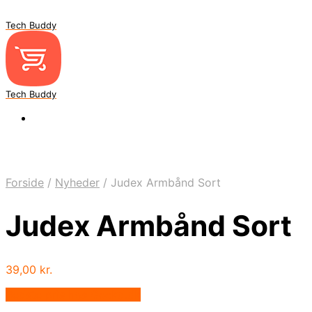
Tech Buddy
Tech Buddy
Forside
/
Nyheder
/
Judex Armbånd Sort
Judex Armbånd Sort
39,00
kr.
Bedste pris hos Geekd.dk