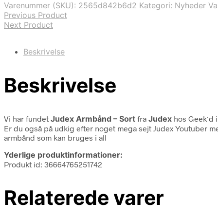
Varenummer (SKU):
2565d842b6d2
Kategori:
Nyheder
Va
Previous Product
Next Product
Beskrivelse
Beskrivelse
Vi har fundet
Judex Armbånd – Sort
fra
Judex
hos Geek´d i
Er du også på udkig efter noget mega sejt Judex Youtuber merc
armbånd som kan bruges i all
Yderlige produktinformationer:
Produkt id: 36664765251742
Relaterede varer