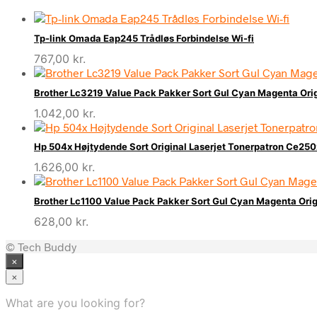
Tp-link Omada Eap245 Trådløs Forbindelse Wi-fi
767,00
kr.
Brother Lc3219 Value Pack Pakker Sort Gul Cyan Magenta Ori
1.042,00
kr.
Hp 504x Højtydende Sort Original Laserjet Tonerpatron Ce250
1.626,00
kr.
Brother Lc1100 Value Pack Pakker Sort Gul Cyan Magenta Ori
628,00
kr.
© Tech Buddy
×
×
What are you looking for?