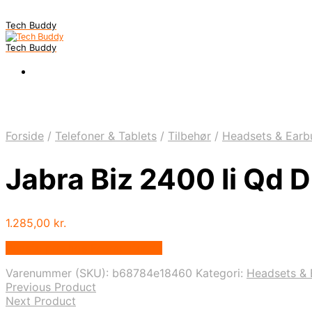
Tech Buddy
Tech Buddy
Forside
/
Telefoner & Tablets
/
Tilbehør
/
Headsets & Earb
Jabra Biz 2400 Ii Qd 
1.285,00
kr.
Bedste pris hos Fcomputer.dk
Varenummer (SKU):
b68784e18460
Kategori:
Headsets & 
Previous Product
Next Product