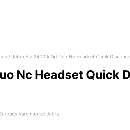
uds
/
Jabra Biz 2400 Ii Qd Duo Nc Headset Quick Disconne
Duo Nc Headset Quick 
Earbuds
Varemærke:
Jabra