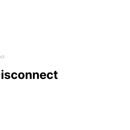
ct
Disconnect