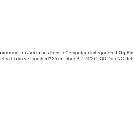
sconnect
fra
Jabra
hos Føniks Computer i kategorien
It Og E
elefon til din virksomhed? Så er Jabra BIZ 2400 II QD Duo NC de