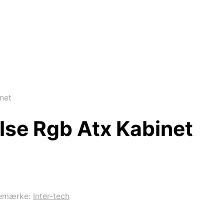
net
lse Rgb Atx Kabinet
emærke:
Inter-tech