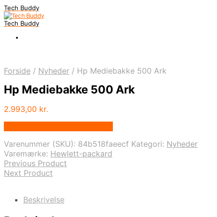
Tech Buddy
Tech Buddy
Forside
/
Nyheder
/
Hp Mediebakke 500 Ark
Hp Mediebakke 500 Ark
2.993,00
kr.
Bedste pris hos Fcomputer.dk
Varenummer (SKU):
84b518faeecf
Kategori:
Nyheder
Varemærke:
Hewlett-packard
Previous Product
Next Product
Beskrivelse