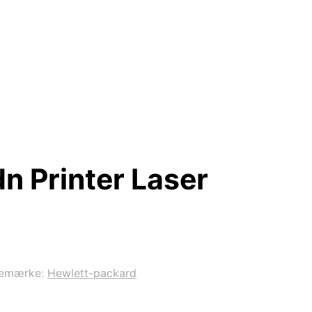
n Printer Laser
remærke:
Hewlett-packard