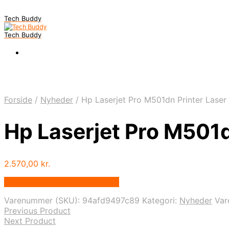
Tech Buddy
Tech Buddy
Forside
/
Nyheder
/
Hp Laserjet Pro M501dn Printer Laser
Hp Laserjet Pro M501d
2.570,00
kr.
Bedste pris hos Fcomputer.dk
Varenummer (SKU):
94afd9497c89
Kategori:
Nyheder
Va
Previous Product
Next Product