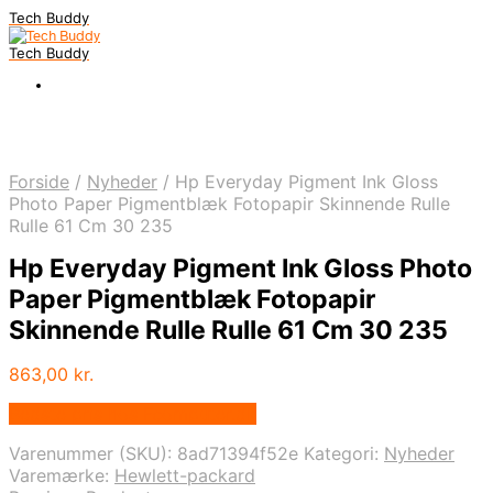
Tech Buddy
Tech Buddy
Forside
/
Nyheder
/
Hp Everyday Pigment Ink Gloss
Photo Paper Pigmentblæk Fotopapir Skinnende Rulle
Rulle 61 Cm 30 235
Hp Everyday Pigment Ink Gloss Photo
Paper Pigmentblæk Fotopapir
Skinnende Rulle Rulle 61 Cm 30 235
863,00
kr.
Bedste pris hos Fcomputer.dk
Varenummer (SKU):
8ad71394f52e
Kategori:
Nyheder
Varemærke:
Hewlett-packard