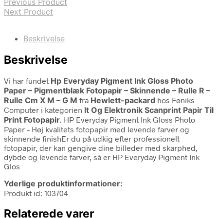
Previous Product
Next Product
Beskrivelse
Beskrivelse
Vi har fundet
Hp Everyday Pigment Ink Gloss Photo
Paper – Pigmentblæk Fotopapir – Skinnende – Rulle R –
Rulle Cm X M – G M
fra
Hewlett-packard
hos Føniks
Computer i kategorien
It Og Elektronik Scanprint Papir Til
Print Fotopapir
. HP Everyday Pigment Ink Gloss Photo
Paper – Høj kvalitets fotopapir med levende farver og
skinnende finishEr du på udkig efter professionelt
fotopapir, der kan gengive dine billeder med skarphed,
dybde og levende farver, så er HP Everyday Pigment Ink
Glos
Yderlige produktinformationer:
Produkt id: 103704
Relaterede varer