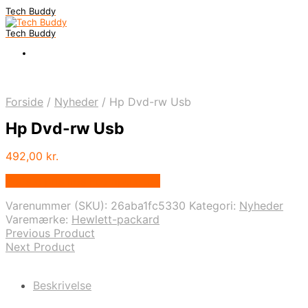
Tech Buddy
Tech Buddy
Forside
/
Nyheder
/
Hp Dvd-rw Usb
Hp Dvd-rw Usb
492,00
kr.
Bedste pris hos Fcomputer.dk
Varenummer (SKU):
26aba1fc5330
Kategori:
Nyheder
Varemærke:
Hewlett-packard
Previous Product
Next Product
Beskrivelse