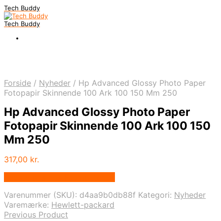
Tech Buddy
Tech Buddy
Forside
/
Nyheder
/
Hp Advanced Glossy Photo Paper
Fotopapir Skinnende 100 Ark 100 150 Mm 250
Hp Advanced Glossy Photo Paper
Fotopapir Skinnende 100 Ark 100 150
Mm 250
317,00
kr.
Bedste pris hos Fcomputer.dk
Varenummer (SKU):
d4aa9b0db88f
Kategori:
Nyheder
Varemærke:
Hewlett-packard
Previous Product