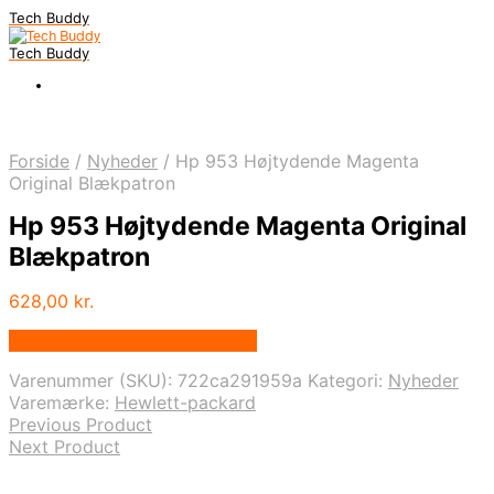
Tech Buddy
Tech Buddy
Forside
/
Nyheder
/
Hp 953 Højtydende Magenta
Original Blækpatron
Hp 953 Højtydende Magenta Original
Blækpatron
628,00
kr.
Bedste pris hos Fcomputer.dk
Varenummer (SKU):
722ca291959a
Kategori:
Nyheder
Varemærke:
Hewlett-packard
Previous Product
Next Product