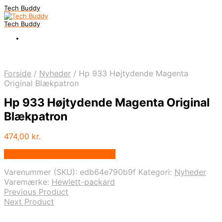
Tech Buddy
Tech Buddy
Forside
/
Nyheder
/
Hp 933 Højtydende Magenta
Original Blækpatron
Hp 933 Højtydende Magenta Original
Blækpatron
474,00
kr.
Bedste pris hos Fcomputer.dk
Varenummer (SKU):
edb64e790b9f
Kategori:
Nyheder
Varemærke:
Hewlett-packard
Previous Product
Next Product