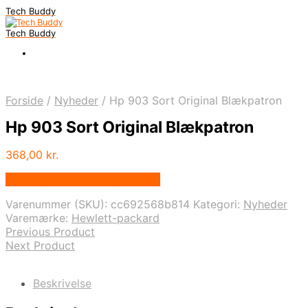
Tech Buddy
Tech Buddy
Forside
/
Nyheder
/
Hp 903 Sort Original Blækpatron
Hp 903 Sort Original Blækpatron
368,00
kr.
Bedste pris hos Fcomputer.dk
Varenummer (SKU):
cc692568b814
Kategori:
Nyheder
Varemærke:
Hewlett-packard
Previous Product
Next Product
Beskrivelse