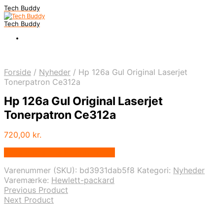
Tech Buddy
Tech Buddy
Forside
/
Nyheder
/
Hp 126a Gul Original Laserjet
Tonerpatron Ce312a
Hp 126a Gul Original Laserjet
Tonerpatron Ce312a
720,00
kr.
Bedste pris hos Fcomputer.dk
Varenummer (SKU):
bd3931dab5f8
Kategori:
Nyheder
Varemærke:
Hewlett-packard
Previous Product
Next Product