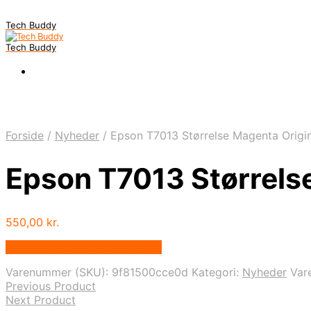
Tech Buddy
Tech Buddy
Forside
/
Nyheder
/
Epson T7013 Størrelse Magenta Origi
Epson T7013 Størrels
550,00
kr.
Bedste pris hos Fcomputer.dk
Varenummer (SKU):
9f81500cce0d
Kategori:
Nyheder
Var
Previous Product
Next Product