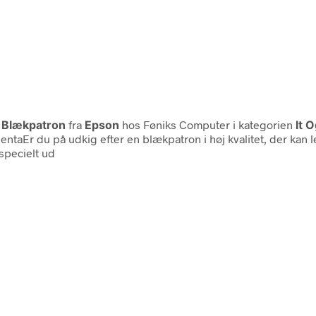
– Blækpatron
fra
Epson
hos Føniks Computer i kategorien
It 
taEr du på udkig efter en blækpatron i høj kvalitet, der kan lev
specielt ud