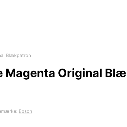
nal Blækpatron
e Magenta Original Bl
emærke:
Epson