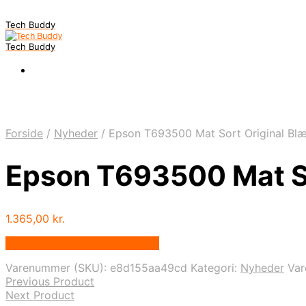
Tech Buddy
Tech Buddy
Forside
/
Nyheder
/
Epson T693500 Mat Sort Original Bl
Epson T693500 Mat So
1.365,00
kr.
Bedste pris hos Fcomputer.dk
Varenummer (SKU):
e8d155aa49cd
Kategori:
Nyheder
Va
Previous Product
Next Product