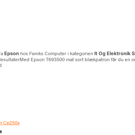
ra
Epson
hos Føniks Computer i kategorien
It Og Elektronik
ResultaterMed Epson T693500 mat sort blækpatron får du en orig
d
x