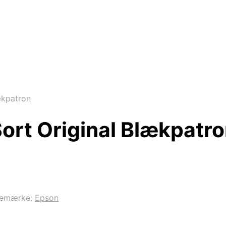
ækpatron
rt Original Blækpatr
remærke:
Epson